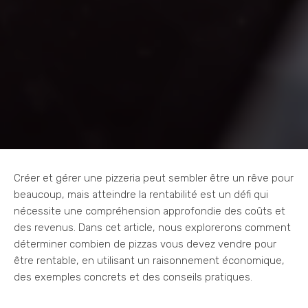
Créer et gérer une pizzeria peut sembler être un rêve pour
beaucoup, mais atteindre la rentabilité est un défi qui
nécessite une compréhension approfondie des coûts et
des revenus. Dans cet article, nous explorerons comment
déterminer combien de pizzas vous devez vendre pour
être rentable, en utilisant un raisonnement économique,
des exemples concrets et des conseils pratiques.