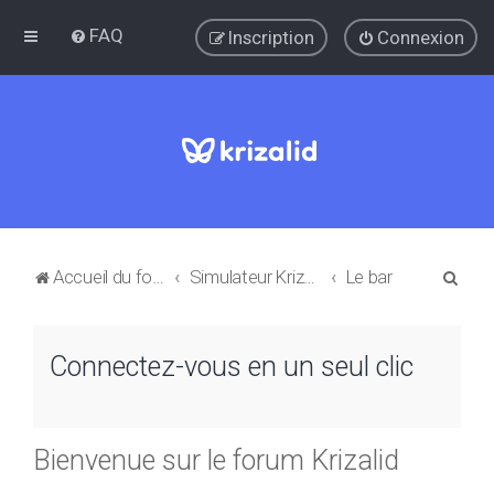
FAQ
Inscription
Connexion
R
Accueil du forum
Simulateur Krizalid: Questions et réponses
Le bar
e
c
Connectez-vous en un seul clic
h
e
r
Bienvenue sur le forum Krizalid
c
h