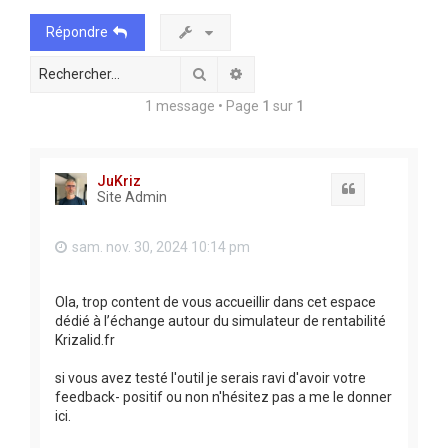
e
Répondre
r
Rechercher
Recherche avancée
1 message • Page
1
sur
1
JuKriz
Citation
Site Admin
sam. nov. 30, 2024 10:14 pm
Ola, trop content de vous accueillir dans cet espace
dédié à l’échange autour du simulateur de rentabilité
Krizalid.fr
si vous avez testé l'outil je serais ravi d'avoir votre
feedback- positif ou non n'hésitez pas a me le donner
ici.