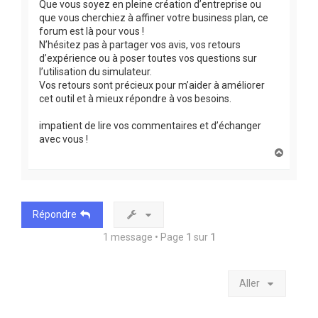
Que vous soyez en pleine création d’entreprise ou
que vous cherchiez à affiner votre business plan, ce
forum est là pour vous !
N’hésitez pas à partager vos avis, vos retours
d’expérience ou à poser toutes vos questions sur
l’utilisation du simulateur.
Vos retours sont précieux pour m’aider à améliorer
cet outil et à mieux répondre à vos besoins.
impatient de lire vos commentaires et d’échanger
avec vous !
H
a
u
t
Répondre
1 message • Page
1
sur
1
Aller