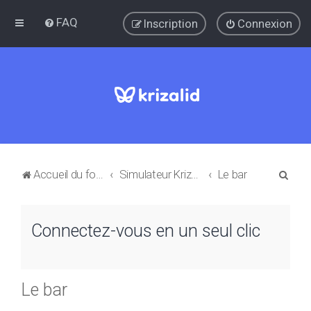
FAQ
Inscription
Connexion
R
Accueil du forum
Simulateur Krizalid: Questions et réponses
Le bar
e
c
Connectez-vous en un seul clic
h
e
r
Le bar
c
h