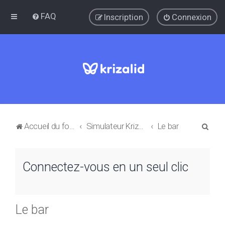
FAQ
Inscription
Connexion
R
Accueil du forum
Simulateur Krizalid: Questions et réponses
Le bar
e
c
Connectez-vous en un seul clic
h
e
r
Le bar
c
h