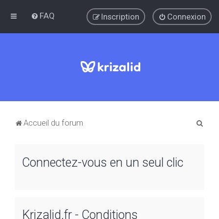
FAQ
Inscription
Connexion
R
Accueil du forum
e
c
Connectez-vous en un seul clic
h
e
r
c
Krizalid.fr - Conditions
h