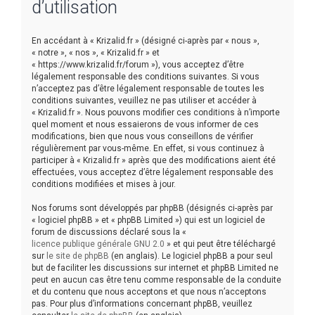
d’utilisation
e
r
En accédant à « Krizalid.fr » (désigné ci-après par « nous »,
« notre », « nos », « Krizalid.fr » et
« https://www.krizalid.fr/forum »), vous acceptez d’être
légalement responsable des conditions suivantes. Si vous
n’acceptez pas d’être légalement responsable de toutes les
conditions suivantes, veuillez ne pas utiliser et accéder à
« Krizalid.fr ». Nous pouvons modifier ces conditions à n’importe
quel moment et nous essaierons de vous informer de ces
modifications, bien que nous vous conseillons de vérifier
régulièrement par vous-même. En effet, si vous continuez à
participer à « Krizalid.fr » après que des modifications aient été
effectuées, vous acceptez d’être légalement responsable des
conditions modifiées et mises à jour.
Nos forums sont développés par phpBB (désignés ci-après par
« logiciel phpBB » et « phpBB Limited ») qui est un logiciel de
forum de discussions déclaré sous la «
licence publique générale GNU 2.0
» et qui peut être téléchargé
sur
le site de phpBB
(en anglais). Le logiciel phpBB a pour seul
but de faciliter les discussions sur internet et phpBB Limited ne
peut en aucun cas être tenu comme responsable de la conduite
et du contenu que nous acceptons et que nous n’acceptons
pas. Pour plus d’informations concernant phpBB, veuillez