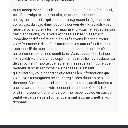
consulter
le site de phpBB
(en anglais).
Vous acceptez de ne publier aucun contenu à caractère abusif,
obscène, vulgaire, diffamatoire, choquant, menaçant,
pornographique, etc. qui pourrait transgresser la législation de
votre pays, du pays dans lequel le serveur de « Krizalid.fr » est
hébergé ou encore la loi internationale. Si vous ne respectez pas
ces dispositions, vous vous exposez à un bannissement
immédiat et définitif et nous nous réservons le droit d’avertir
votre fournisseur d’accès à internet et les autorités officielles.
L’adresse IP de tous les messages est enregistrée afin d’aider
au renforcement de ces conditions. Vous acceptez le fait que
« Krizalid.fr » ait le droit de supprimer, de modifier, de déplacer ou
de verrouiller n’importe quel sujet et message à n’importe quel
moment si nous estimons cela nécessaire. En tant
qu’utilisateur, vous acceptez que toutes les informations que
vous avez renseignées soient enregistrées dans notre base de
données. Bien que ces informations ne seront pas diffusées à
une tierce partie sans votre consentement, ni « Krizalid.fr », ni
phpBB, ne pourront être tenus comme responsables en cas de
tentative de piratage informatique visant à compromettre vos
données.