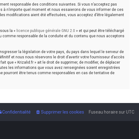
légalement responsable des conditions suivantes. Si vous n’acceptez pas
tions à n’importe quel moment et nous essaierons de vous informer de ces
e des modifications aient été effectuées, vous acceptez d’être légalement
 sous la «
licence publique générale GNU 2.0
» et qui peut être téléchargé
e tenu comme responsable de la conduite et du contenu que nous acceptons
sgresser la législation de votre pays, du pays dans lequel le serveur de
initif et nous nous réservons le droit d’avertir votre fournisseur d’accès
t que « Krizalid.fr » ait le droit de supprimer, de modifier, de déplacer
toutes les informations que vous avez renseignées soient enregistrées
, ne pourront être tenus comme responsables en cas de tentative de
Confidentialité
Supprimer les cookies
Fuseau horaire sur
UTC