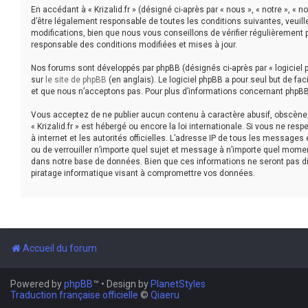
En accédant à « Krizalid.fr » (désigné ci-après par « nous », « notre », « 
d’être légalement responsable de toutes les conditions suivantes, veuill
modifications, bien que nous vous conseillons de vérifier régulièrement p
responsable des conditions modifiées et mises à jour.
Nos forums sont développés par phpBB (désignés ci-après par « logiciel p
sur
le site de phpBB
(en anglais). Le logiciel phpBB a pour seul but de f
et que nous n’acceptons pas. Pour plus d’informations concernant phpBB
Vous acceptez de ne publier aucun contenu à caractère abusif, obscène, v
« Krizalid.fr » est hébergé ou encore la loi internationale. Si vous ne r
à internet et les autorités officielles. L’adresse IP de tous les messages 
ou de verrouiller n’importe quel sujet et message à n’importe quel mome
dans notre base de données. Bien que ces informations ne seront pas dif
piratage informatique visant à compromettre vos données.
Accueil du forum
Powered by
phpBB
™
• Design by
PlanetStyles
Traduction française officielle
©
Qiaeru