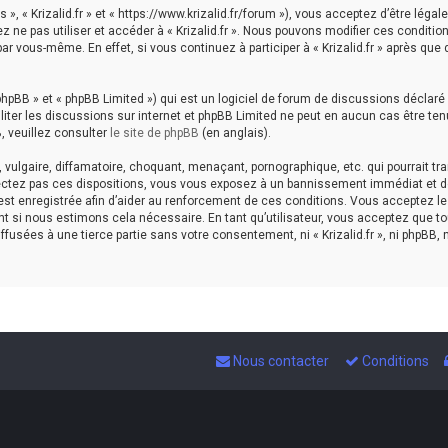
nos », « Krizalid.fr » et « https://www.krizalid.fr/forum »), vous acceptez d’être 
ez ne pas utiliser et accéder à « Krizalid.fr ». Nous pouvons modifier ces condi
ar vous-même. En effet, si vous continuez à participer à « Krizalid.fr » après qu
hpBB » et « phpBB Limited ») qui est un logiciel de forum de discussions déclaré
aciliter les discussions sur internet et phpBB Limited ne peut en aucun cas êtr
, veuillez consulter
le site de phpBB
(en anglais).
ulgaire, diffamatoire, choquant, menaçant, pornographique, etc. qui pourrait tran
espectez pas ces dispositions, vous vous exposez à un bannissement immédiat et déf
est enregistrée afin d’aider au renforcement de ces conditions. Vous acceptez le fai
nt si nous estimons cela nécessaire. En tant qu’utilisateur, vous acceptez que 
fusées à une tierce partie sans votre consentement, ni « Krizalid.fr », ni phpBB
Nous contacter
Conditions