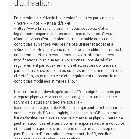
d’utilisation
e
r
En accédant à « Krizalid.fr » (désigné ci-après par « nous »,
« notre », « nos », « Krizalid.fr » et
« https://www.krizalid.fr/forum »), vous acceptez d’être
légalement responsable des conditions suivantes. Si vous
n’acceptez pas d’être légalement responsable de toutes les
conditions suivantes, veuillez ne pas utiliser et accéder à
« Krizalid.fr ». Nous pouvons modifier ces conditions à n’importe
quel moment et nous essaierons de vous informer de ces
modifications, bien que nous vous conseillons de vérifier
régulièrement par vous-même. En effet, si vous continuez à
participer à « Krizalid.fr » après que des modifications aient été
effectuées, vous acceptez d’être légalement responsable des
conditions modifiées et mises à jour.
Nos forums sont développés par phpBB (désignés ci-après par
« logiciel phpBB » et « phpBB Limited ») qui est un logiciel de
forum de discussions déclaré sous la «
licence publique générale GNU 2.0
» et qui peut être téléchargé
sur
le site de phpBB
(en anglais). Le logiciel phpBB a pour seul
but de faciliter les discussions sur internet et phpBB Limited ne
peut en aucun cas être tenu comme responsable de la conduite
et du contenu que nous acceptons et que nous n’acceptons
pas. Pour plus d’informations concernant phpBB, veuillez