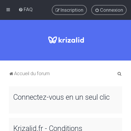
FAQ
Inscription
Connexion
R
Accueil du forum
e
c
Connectez-vous en un seul clic
h
e
r
c
Krizalid.fr - Conditions
h