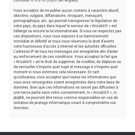
consulter
le site de phpBB
(en anglais).
Vous acceptez de ne publier aucun contenu à caractère abusif,
obscène, vulgaire, diffamatoire, choquant, menaçant,
pornographique, etc. qui pourrait transgresser la législation de
votre pays, du pays dans lequel le serveur de « Krizalid.fr » est
hébergé ou encore la loi internationale. Si vous ne respectez pas
ces dispositions, vous vous exposez à un bannissement
immédiat et définitif et nous nous réservons le droit d’avertir
votre fournisseur d’accès à internet et les autorités officielles.
L’adresse IP de tous les messages est enregistrée afin d’aider
au renforcement de ces conditions. Vous acceptez le fait que
« Krizalid.fr » ait le droit de supprimer, de modifier, de déplacer ou
de verrouiller n’importe quel sujet et message à n’importe quel
moment si nous estimons cela nécessaire. En tant
qu’utilisateur, vous acceptez que toutes les informations que
vous avez renseignées soient enregistrées dans notre base de
données. Bien que ces informations ne seront pas diffusées à
une tierce partie sans votre consentement, ni « Krizalid.fr », ni
phpBB, ne pourront être tenus comme responsables en cas de
tentative de piratage informatique visant à compromettre vos
données.