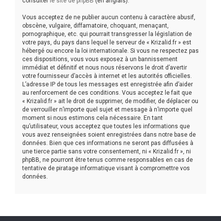
consulter
le site de phpBB
(en anglais).
Vous acceptez de ne publier aucun contenu à caractère abusif,
obscène, vulgaire, diffamatoire, choquant, menaçant,
pornographique, etc. qui pourrait transgresser la législation de
votre pays, du pays dans lequel le serveur de « Krizalid.fr » est
hébergé ou encore la loi internationale. Si vous ne respectez pas
ces dispositions, vous vous exposez à un bannissement
immédiat et définitif et nous nous réservons le droit d’avertir
votre fournisseur d’accès à internet et les autorités officielles.
L’adresse IP de tous les messages est enregistrée afin d’aider
au renforcement de ces conditions. Vous acceptez le fait que
« Krizalid.fr » ait le droit de supprimer, de modifier, de déplacer ou
de verrouiller n’importe quel sujet et message à n’importe quel
moment si nous estimons cela nécessaire. En tant
qu’utilisateur, vous acceptez que toutes les informations que
vous avez renseignées soient enregistrées dans notre base de
données. Bien que ces informations ne seront pas diffusées à
une tierce partie sans votre consentement, ni « Krizalid.fr », ni
phpBB, ne pourront être tenus comme responsables en cas de
tentative de piratage informatique visant à compromettre vos
données.