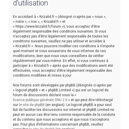
d’utilisation
e
r
En accédant à « Krizalid.fr » (désigné ci-après par « nous »,
« notre », « nos », « Krizalid.fr » et
« https://www.krizalid.fr/forum »), vous acceptez d’être
légalement responsable des conditions suivantes. Si vous
n’acceptez pas d’être légalement responsable de toutes les
conditions suivantes, veuillez ne pas utiliser et accéder à
« Krizalid.fr ». Nous pouvons modifier ces conditions à n’importe
quel moment et nous essaierons de vous informer de ces
modifications, bien que nous vous conseillons de vérifier
régulièrement par vous-même. En effet, si vous continuez à
participer à « Krizalid.fr » après que des modifications aient été
effectuées, vous acceptez d’être légalement responsable des
conditions modifiées et mises à jour.
Nos forums sont développés par phpBB (désignés ci-après par
« logiciel phpBB » et « phpBB Limited ») qui est un logiciel de
forum de discussions déclaré sous la «
licence publique générale GNU 2.0
» et qui peut être téléchargé
sur
le site de phpBB
(en anglais). Le logiciel phpBB a pour seul
but de faciliter les discussions sur internet et phpBB Limited ne
peut en aucun cas être tenu comme responsable de la conduite
et du contenu que nous acceptons et que nous n’acceptons
pas. Pour plus d’informations concernant phpBB, veuillez