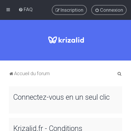
FAQ
Inscription
Connexion
R
Accueil du forum
e
c
Connectez-vous en un seul clic
h
e
r
c
Krizalid.fr - Conditions
h