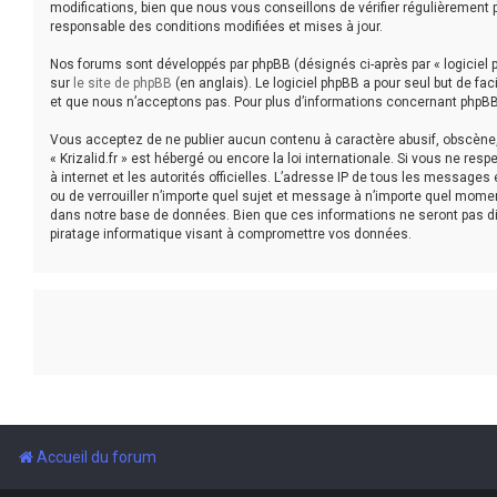
modifications, bien que nous vous conseillons de vérifier régulièrement p
responsable des conditions modifiées et mises à jour.
Nos forums sont développés par phpBB (désignés ci-après par « logiciel p
sur
le site de phpBB
(en anglais). Le logiciel phpBB a pour seul but de f
et que nous n’acceptons pas. Pour plus d’informations concernant phpBB
Vous acceptez de ne publier aucun contenu à caractère abusif, obscène, v
« Krizalid.fr » est hébergé ou encore la loi internationale. Si vous ne r
à internet et les autorités officielles. L’adresse IP de tous les messages 
ou de verrouiller n’importe quel sujet et message à n’importe quel mome
dans notre base de données. Bien que ces informations ne seront pas dif
piratage informatique visant à compromettre vos données.
Accueil du forum