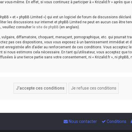
ar vous-même. En effet, si vous continuez à participer à « Krizalid.fr » après qu
hpBB » et « phpBB Limited ») qui est un logiciel de forum de discussions déclaré
aciliter les discussions sur internet et phpBB Limited ne peut en aucun cas êtr
, veuillez consulter
le site de phpBB
(en anglais).
ulgaire, diffamatoire, choquant, menaçant, pornographique, etc. qui pourrait tran
espectez pas ces dispositions, vous vous exposez à un bannissement immédiat et déf
est enregistrée afin d’aider au renforcement de ces conditions. Vous acceptez le fai
nt si nous estimons cela nécessaire. En tant qu’utilisateur, vous acceptez que 
fusées à une tierce partie sans votre consentement, ni « Krizalid.fr », ni phpBB
Nous contacter
Conditions