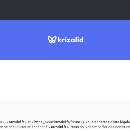
nos », « Krizalid.fr » et « https://www.krizalid.fr/forum »), vous acceptez d’être 
ez ne pas utiliser et accéder à « Krizalid.fr ». Nous pouvons modifier ces condi