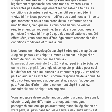
légalement responsable des conditions suivantes. Si vous
e
n’acceptez pas d’être légalement responsable de toutes les
conditions suivantes, veuillez ne pas utiliser et accéder à
r
« Krizalid.fr ». Nous pouvons modifier ces conditions à n’importe
quel moment et nous essaierons de vous informer de ces
modifications, bien que nous vous conseillons de vérifier
régulièrement par vous-même. En effet, si vous continuez à
participer à « Krizalid.fr » après que des modifications aient été
effectuées, vous acceptez d’être légalement responsable des
conditions modifiées et mises à jour.
Nos forums sont développés par phpBB (désignés ci-après par
« logiciel phpBB » et « phpBB Limited ») qui est un logiciel de
forum de discussions déclaré sous la «
licence publique générale GNU 2.0
» et qui peut être téléchargé
sur
le site de phpBB
(en anglais). Le logiciel phpBB a pour seul
but de faciliter les discussions sur internet et phpBB Limited ne
peut en aucun cas être tenu comme responsable de la conduite
et du contenu que nous acceptons et que nous n’acceptons
pas. Pour plus d’informations concernant phpBB, veuillez
consulter
le site de phpBB
(en anglais).
Vous acceptez de ne publier aucun contenu à caractère abusif,
obscène, vulgaire, diffamatoire, choquant, menaçant,
pornographique, etc. qui pourrait transgresser la législation de
votre pays, du pays dans lequel le serveur de « Krizalid.fr » est