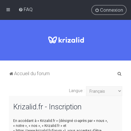
FAQ
Connexion
R
Accueil du forum
e
c
Langue :
h
Krizalid.fr - Inscription
e
r
En accédant à « Krizalid.fr » (désigné ci-après par « nous »,
c
« notre », « nos », « Krizalid.fr » et
h
« https://www.krizalid.fr/forum »), vous acceptez d’être