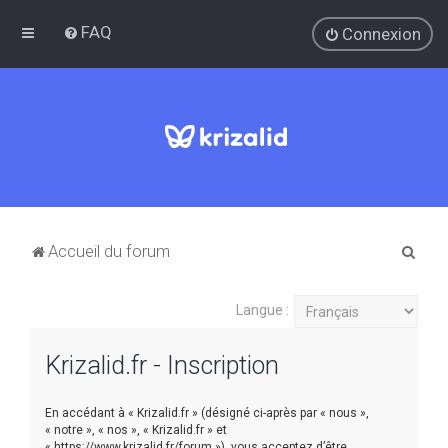
FAQ
Connexion
R
Accueil du forum
e
c
Langue :
h
Krizalid.fr - Inscription
e
r
En accédant à « Krizalid.fr » (désigné ci-après par « nous »,
c
« notre », « nos », « Krizalid.fr » et
h
« https://www.krizalid.fr/forum »), vous acceptez d’être