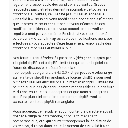
légalement responsable des conditions suivantes. Si vous
e
n’acceptez pas d’être légalement responsable de toutes les
conditions suivantes, veuillez ne pas utiliser et accéder à
r
« Krizalid.fr ». Nous pouvons modifier ces conditions à n’importe
quel moment et nous essaierons de vous informer de ces
modifications, bien que nous vous conseillons de vérifier
régulièrement par vous-même. En effet, si vous continuez à
participer à « Krizalid.fr » après que des modifications aient été
effectuées, vous acceptez d’être légalement responsable des
conditions modifiées et mises à jour.
Nos forums sont développés par phpBB (désignés ci-après par
« logiciel phpBB » et « phpBB Limited ») qui est un logiciel de
forum de discussions déclaré sous la «
licence publique générale GNU 2.0
» et qui peut être téléchargé
sur
le site de phpBB
(en anglais). Le logiciel phpBB a pour seul
but de faciliter les discussions sur internet et phpBB Limited ne
peut en aucun cas être tenu comme responsable de la conduite
et du contenu que nous acceptons et que nous n’acceptons
pas. Pour plus d’informations concernant phpBB, veuillez
consulter
le site de phpBB
(en anglais).
Vous acceptez de ne publier aucun contenu à caractère abusif,
obscène, vulgaire, diffamatoire, choquant, menaçant,
pornographique, etc. qui pourrait transgresser la législation de
votre pays, du pays dans lequel le serveur de « Krizalid.fr » est