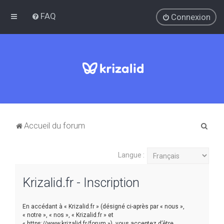
FAQ
Connexion
R
Accueil du forum
e
c
Langue :
h
Krizalid.fr - Inscription
e
r
En accédant à « Krizalid.fr » (désigné ci-après par « nous »,
c
« notre », « nos », « Krizalid.fr » et
h
« https://www.krizalid.fr/forum »), vous acceptez d’être