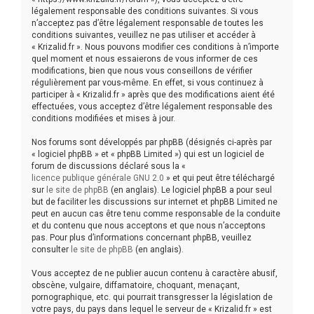
légalement responsable des conditions suivantes. Si vous
e
n’acceptez pas d’être légalement responsable de toutes les
conditions suivantes, veuillez ne pas utiliser et accéder à
r
« Krizalid.fr ». Nous pouvons modifier ces conditions à n’importe
quel moment et nous essaierons de vous informer de ces
modifications, bien que nous vous conseillons de vérifier
régulièrement par vous-même. En effet, si vous continuez à
participer à « Krizalid.fr » après que des modifications aient été
effectuées, vous acceptez d’être légalement responsable des
conditions modifiées et mises à jour.
Nos forums sont développés par phpBB (désignés ci-après par
« logiciel phpBB » et « phpBB Limited ») qui est un logiciel de
forum de discussions déclaré sous la «
licence publique générale GNU 2.0
» et qui peut être téléchargé
sur
le site de phpBB
(en anglais). Le logiciel phpBB a pour seul
but de faciliter les discussions sur internet et phpBB Limited ne
peut en aucun cas être tenu comme responsable de la conduite
et du contenu que nous acceptons et que nous n’acceptons
pas. Pour plus d’informations concernant phpBB, veuillez
consulter
le site de phpBB
(en anglais).
Vous acceptez de ne publier aucun contenu à caractère abusif,
obscène, vulgaire, diffamatoire, choquant, menaçant,
pornographique, etc. qui pourrait transgresser la législation de
votre pays, du pays dans lequel le serveur de « Krizalid.fr » est