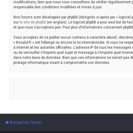
modifications, bien que nous vous conseillons de vérifier régulièrement p
responsable des conditions modifiées et mises à jour.
Nos forums sont développés par phpBB (désignés ci-après par « logiciel p
sur
le site de phpBB
(en anglais). Le logiciel phpBB a pour seul but de f
et que nous n’acceptons pas. Pour plus d’informations concernant phpBB
Vous acceptez de ne publier aucun contenu à caractère abusif, obscène, v
« Krizalid.fr » est hébergé ou encore la loi internationale. Si vous ne r
à internet et les autorités officielles. L’adresse IP de tous les messages 
ou de verrouiller n’importe quel sujet et message à n’importe quel mome
dans notre base de données. Bien que ces informations ne seront pas dif
piratage informatique visant à compromettre vos données.
Accueil du forum