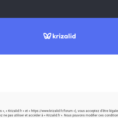
nos », « Krizalid.fr » et « https://www.krizalid.fr/forum »), vous acceptez d’être 
ez ne pas utiliser et accéder à « Krizalid.fr ». Nous pouvons modifier ces condi