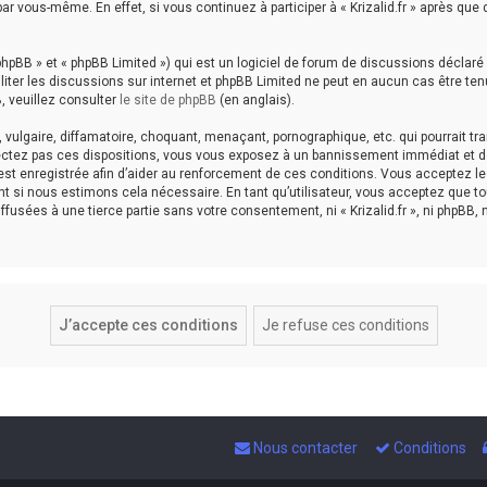
ar vous-même. En effet, si vous continuez à participer à « Krizalid.fr » après qu
hpBB » et « phpBB Limited ») qui est un logiciel de forum de discussions déclaré
aciliter les discussions sur internet et phpBB Limited ne peut en aucun cas êtr
, veuillez consulter
le site de phpBB
(en anglais).
ulgaire, diffamatoire, choquant, menaçant, pornographique, etc. qui pourrait tran
espectez pas ces dispositions, vous vous exposez à un bannissement immédiat et déf
est enregistrée afin d’aider au renforcement de ces conditions. Vous acceptez le fai
nt si nous estimons cela nécessaire. En tant qu’utilisateur, vous acceptez que 
fusées à une tierce partie sans votre consentement, ni « Krizalid.fr », ni phpBB
Nous contacter
Conditions