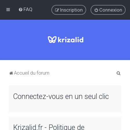
FAQ
Inscription
Connexion
R
Accueil du forum
e
c
Connectez-vous en un seul clic
h
e
r
c
Krizalid.fr - Politique de
h