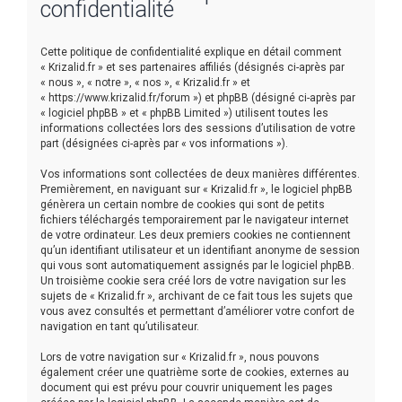
confidentialité
e
r
Cette politique de confidentialité explique en détail comment
« Krizalid.fr » et ses partenaires affiliés (désignés ci-après par
« nous », « notre », « nos », « Krizalid.fr » et
« https://www.krizalid.fr/forum ») et phpBB (désigné ci-après par
« logiciel phpBB » et « phpBB Limited ») utilisent toutes les
informations collectées lors des sessions d’utilisation de votre
part (désignées ci-après par « vos informations »).
Vos informations sont collectées de deux manières différentes.
Premièrement, en naviguant sur « Krizalid.fr », le logiciel phpBB
génèrera un certain nombre de cookies qui sont de petits
fichiers téléchargés temporairement par le navigateur internet
de votre ordinateur. Les deux premiers cookies ne contiennent
qu’un identifiant utilisateur et un identifiant anonyme de session
qui vous sont automatiquement assignés par le logiciel phpBB.
Un troisième cookie sera créé lors de votre navigation sur les
sujets de « Krizalid.fr », archivant de ce fait tous les sujets que
vous avez consultés et permettant d’améliorer votre confort de
navigation en tant qu’utilisateur.
Lors de votre navigation sur « Krizalid.fr », nous pouvons
également créer une quatrième sorte de cookies, externes au
document qui est prévu pour couvrir uniquement les pages