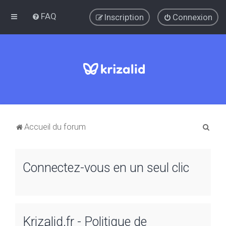
FAQ
Inscription
Connexion
R
Accueil du forum
e
c
Connectez-vous en un seul clic
h
e
r
c
Krizalid.fr - Politique de
h