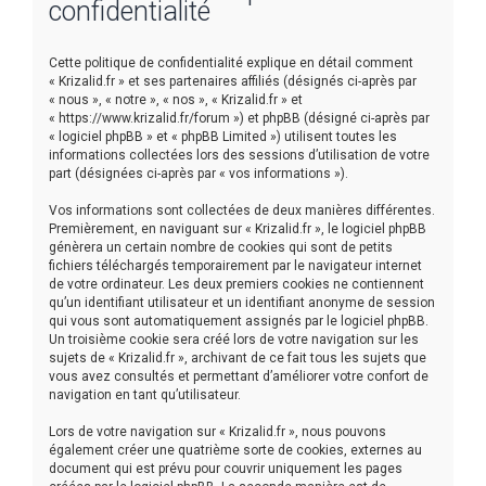
confidentialité
e
r
Cette politique de confidentialité explique en détail comment
« Krizalid.fr » et ses partenaires affiliés (désignés ci-après par
« nous », « notre », « nos », « Krizalid.fr » et
« https://www.krizalid.fr/forum ») et phpBB (désigné ci-après par
« logiciel phpBB » et « phpBB Limited ») utilisent toutes les
informations collectées lors des sessions d’utilisation de votre
part (désignées ci-après par « vos informations »).
Vos informations sont collectées de deux manières différentes.
Premièrement, en naviguant sur « Krizalid.fr », le logiciel phpBB
génèrera un certain nombre de cookies qui sont de petits
fichiers téléchargés temporairement par le navigateur internet
de votre ordinateur. Les deux premiers cookies ne contiennent
qu’un identifiant utilisateur et un identifiant anonyme de session
qui vous sont automatiquement assignés par le logiciel phpBB.
Un troisième cookie sera créé lors de votre navigation sur les
sujets de « Krizalid.fr », archivant de ce fait tous les sujets que
vous avez consultés et permettant d’améliorer votre confort de
navigation en tant qu’utilisateur.
Lors de votre navigation sur « Krizalid.fr », nous pouvons
également créer une quatrième sorte de cookies, externes au
document qui est prévu pour couvrir uniquement les pages