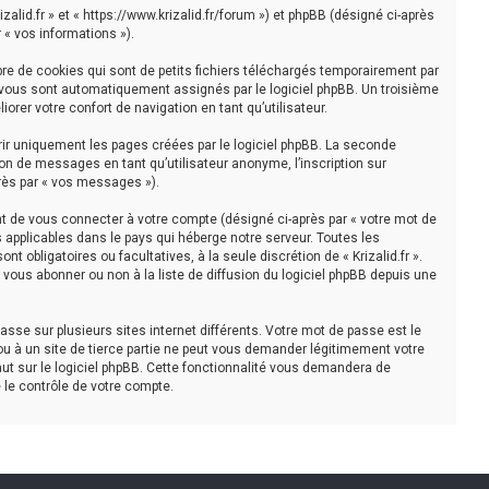
rizalid.fr » et « https://www.krizalid.fr/forum ») et phpBB (désigné ci-après
 « vos informations »).
bre de cookies qui sont de petits fichiers téléchargés temporairement par
ui vous sont automatiquement assignés par le logiciel phpBB. Un troisième
iorer votre confort de navigation en tant qu’utilisateur.
rir uniquement les pages créées par le logiciel phpBB. La seconde
on de messages en tant qu’utilisateur anonyme, l’inscription sur
près par « vos messages »).
t de vous connecter à votre compte (désigné ci-après par « votre mot de
s applicables dans le pays qui héberge notre serveur. Toutes les
nt obligatoires ou facultatives, à la seule discrétion de « Krizalid.fr ».
ous abonner ou non à la liste de diffusion du logiciel phpBB depuis une
asse sur plusieurs sites internet différents. Votre mot de passe est le
 ou à un site de tierce partie ne peut vous demander légitimement votre
aut sur le logiciel phpBB. Cette fonctionnalité vous demandera de
 le contrôle de votre compte.