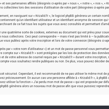
 et ses partenaires affiliés (désignés ci-après par « nous », « notre », « nos », « K
ons collectées lors des sessions d’utilisation de votre part (désignées ci-après par
ent, en naviguant sur « Krizalid.fr », le logiciel phpBB génèrera un certain nom
 contiennent qu’un identifiant utilisateur et un identifiant anonyme de session q
, archivant de ce fait tous les sujets que vous avez consultés et permettant d’amél
éer une quatrième sorte de cookies, externes au document qui est prévu pour couv
nous collectons. Ceci peut correspondre — mais n’est pas limité à — la publicati
que vous publiez après votre inscription et lors de votre connexion (désignés ci-a
rès par « votre nom d’utilisateur ») et un mot de passe personnel vous permettan
e compte sur « Krizalid.fr » sont protégées par les lois de protection des donnée
 de votre adresse de courriel requis par « Krizalid.fr » durant votre inscription, so
compte vous souhaitez rendre publiques ou non. De plus, vous pouvez décider de v
l soit sécurisé. Cependant, il est recommandé de ne pas utiliser le même mot de p
rvez précieusement. En aucun cas une personne affiliée à « Krizalid.fr », à phpBB
ez utiliser la fonction « J’ai perdu mon mot de passe » qui est proposée par déf
ciel phpBB générera alors un nouveau mot de passe afin que vous puissiez reprendre