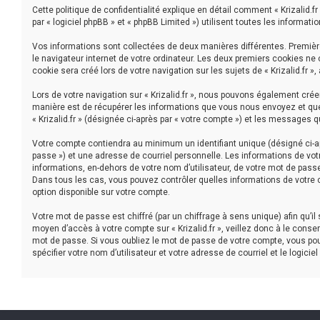
Cette politique de confidentialité explique en détail comment « Krizalid.fr »
par « logiciel phpBB » et « phpBB Limited ») utilisent toutes les informati
Vos informations sont collectées de deux manières différentes. Premièrem
le navigateur internet de votre ordinateur. Les deux premiers cookies ne
cookie sera créé lors de votre navigation sur les sujets de « Krizalid.fr »
Lors de votre navigation sur « Krizalid.fr », nous pouvons également cr
manière est de récupérer les informations que vous nous envoyez et que 
« Krizalid.fr » (désignée ci-après par « votre compte ») et les messages 
Votre compte contiendra au minimum un identifiant unique (désigné ci-ap
passe ») et une adresse de courriel personnelle. Les informations de votr
informations, en-dehors de votre nom d’utilisateur, de votre mot de passe et
Dans tous les cas, vous pouvez contrôler quelles informations de votre 
option disponible sur votre compte.
Votre mot de passe est chiffré (par un chiffrage à sens unique) afin qu’i
moyen d’accès à votre compte sur « Krizalid.fr », veillez donc à le conse
mot de passe. Si vous oubliez le mot de passe de votre compte, vous pouv
spécifier votre nom d’utilisateur et votre adresse de courriel et le logi