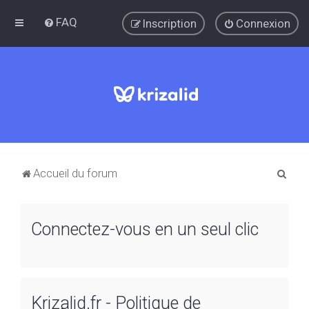
FAQ
Inscription
Connexion
R
Accueil du forum
e
c
Connectez-vous en un seul clic
h
e
r
c
Krizalid.fr - Politique de
h