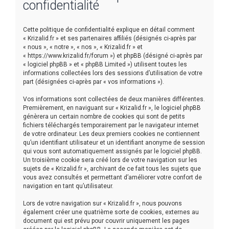
confidentialité
e
r
Cette politique de confidentialité explique en détail comment
« Krizalid.fr » et ses partenaires affiliés (désignés ci-après par
« nous », « notre », « nos », « Krizalid.fr » et
« https://www.krizalid.fr/forum ») et phpBB (désigné ci-après par
« logiciel phpBB » et « phpBB Limited ») utilisent toutes les
informations collectées lors des sessions d’utilisation de votre
part (désignées ci-après par « vos informations »).
Vos informations sont collectées de deux manières différentes.
Premièrement, en naviguant sur « Krizalid.fr », le logiciel phpBB
génèrera un certain nombre de cookies qui sont de petits
fichiers téléchargés temporairement par le navigateur internet
de votre ordinateur. Les deux premiers cookies ne contiennent
qu’un identifiant utilisateur et un identifiant anonyme de session
qui vous sont automatiquement assignés par le logiciel phpBB.
Un troisième cookie sera créé lors de votre navigation sur les
sujets de « Krizalid.fr », archivant de ce fait tous les sujets que
vous avez consultés et permettant d’améliorer votre confort de
navigation en tant qu’utilisateur.
Lors de votre navigation sur « Krizalid.fr », nous pouvons
également créer une quatrième sorte de cookies, externes au
document qui est prévu pour couvrir uniquement les pages