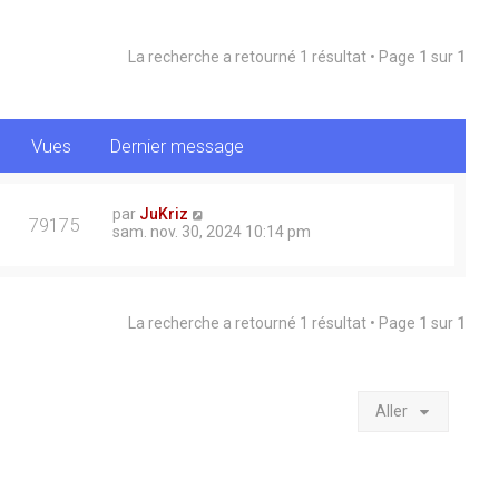
La recherche a retourné 1 résultat • Page
1
sur
1
Vues
Dernier message
par
JuKriz
79175
sam. nov. 30, 2024 10:14 pm
La recherche a retourné 1 résultat • Page
1
sur
1
Aller