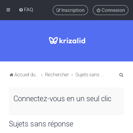
FAQ
Inscription
Connexion
R
Accueil du forum
Rechercher
Sujets sans réponse
e
c
Connectez-vous en un seul clic
h
e
r
Sujets sans réponse
c
h