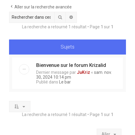
Aller sur la recherche avancée
e
r
Rechercher
Recherche avancée
La recherche a retourné 1 résultat • Page
1
sur
1
Sujets
Bienvenue sur le forum Krizalid
Dernier message par
JuKriz
«
sam. nov.
30, 2024 10:14 pm
Publié dans
Le bar
La recherche a retourné 1 résultat • Page
1
sur
1
Aller