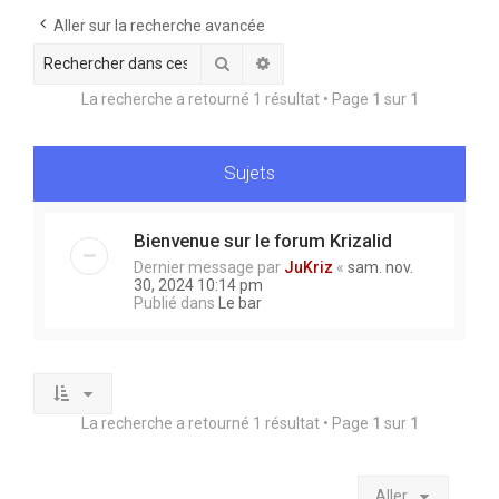
Aller sur la recherche avancée
e
r
Rechercher
Recherche avancée
La recherche a retourné 1 résultat • Page
1
sur
1
Sujets
Bienvenue sur le forum Krizalid
Dernier message par
JuKriz
«
sam. nov.
30, 2024 10:14 pm
Publié dans
Le bar
La recherche a retourné 1 résultat • Page
1
sur
1
Aller