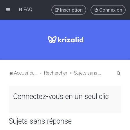
FAQ
Inscription
Connexion
R
Accueil du forum
Rechercher
Sujets sans réponse
e
c
Connectez-vous en un seul clic
h
e
r
Sujets sans réponse
c
h