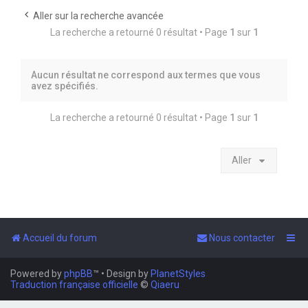
Aller sur la recherche avancée
e
La recherche a retourné 0 résultat • Page
1
sur
1
r
Aucun résultat ne correspond aux termes que vous
avez spécifiés.
La recherche a retourné 0 résultat • Page
1
sur
1
Aller
Accueil du forum
Nous contacter
Powered by
phpBB
™
• Design by
PlanetStyles
Traduction française officielle
©
Qiaeru