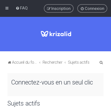
FAQ
Inscription
Connexion
R
Accueil du forum
Rechercher
Sujets actifs
e
c
Connectez-vous en un seul clic
h
e
r
Sujets actifs
c
h