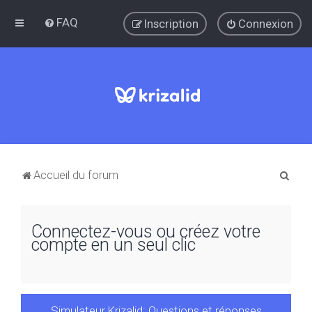
FAQ
Inscription
Connexion
R
Accueil du forum
e
c
Connectez-vous ou créez votre
h
compte en un seul clic
e
r
c
Simulateur Krizalid: Questions et réponses
h