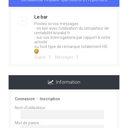
e
r
Le bar
Postez ici vos messages :
- en lien avec l'utilisation du simulateur de
rentabilité krizalid.fr
- sur vos interrogations par rapport à votre
activité
ou tout type de remarque totalement HS
Sujets :
1
Messages :
1
Information
Connexion
•
Inscription
Nom d’utilisateur :
Mot de passe :