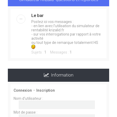
e
r
Le bar
Postez ici vos messages :
- en lien avec l'utilisation du simulateur de
rentabilité krizalid.fr
- sur vos interrogations par rapport à votre
activité
ou tout type de remarque totalement HS
Sujets :
1
Messages :
1
Information
Connexion
•
Inscription
Nom d’utilisateur :
Mot de passe :