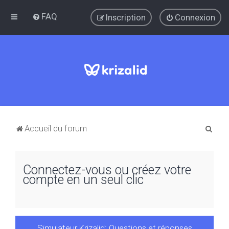
FAQ
Inscription
Connexion
R
Accueil du forum
e
c
Connectez-vous ou créez votre
h
compte en un seul clic
e
r
c
Simulateur Krizalid: Questions et réponses
h