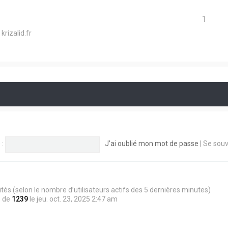
1
krizalid.fr
 :
J’ai oublié mon mot de passe
|
Se souv
 invités (selon le nombre d’utilisateurs actifs des 5 dernières minutes)
é de
1239
le jeu. oct. 23, 2025 2:47 am