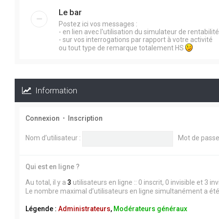
Le bar
Postez ici vos messages :
- en lien avec l'utilisation du simulateur de rentabilité 
- sur vos interrogations par rapport à votre activité
ou tout type de remarque totalement HS
Information
Connexion
•
Inscription
Nom d’utilisateur :
Mot de passe
Qui est en ligne ?
Au total, il y a
3
utilisateurs en ligne :: 0 inscrit, 0 invisible et 3
Le nombre maximal d’utilisateurs en ligne simultanément a ét
Légende :
Administrateurs
,
Modérateurs généraux