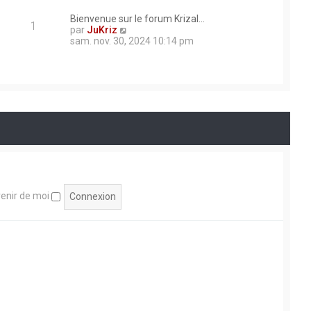
Bienvenue sur le forum Krizal…
1
C
par
JuKriz
o
sam. nov. 30, 2024 10:14 pm
n
s
u
l
t
e
r
l
e
d
e
r
n
i
enir de moi
e
r
m
e
s
s
a
g
e