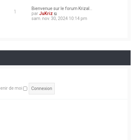
Bienvenue sur le forum Krizal…
1
C
par
JuKriz
o
sam. nov. 30, 2024 10:14 pm
n
s
u
l
t
e
r
l
e
d
e
r
n
i
enir de moi
e
r
m
e
s
s
a
g
e