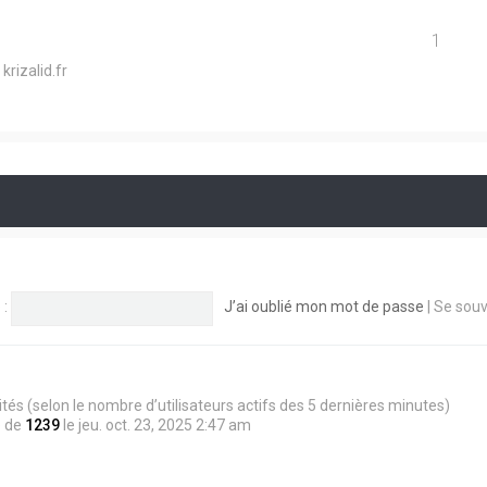
1
krizalid.fr
 :
J’ai oublié mon mot de passe
|
Se souv
 invités (selon le nombre d’utilisateurs actifs des 5 dernières minutes)
é de
1239
le jeu. oct. 23, 2025 2:47 am