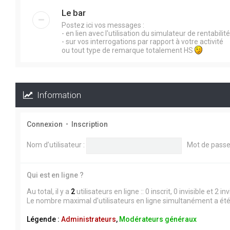
Le bar
Postez ici vos messages :
- en lien avec l'utilisation du simulateur de rentabilité 
- sur vos interrogations par rapport à votre activité
ou tout type de remarque totalement HS
Information
Connexion
•
Inscription
Nom d’utilisateur :
Mot de passe
Qui est en ligne ?
Au total, il y a
2
utilisateurs en ligne :: 0 inscrit, 0 invisible et 2
Le nombre maximal d’utilisateurs en ligne simultanément a ét
Légende :
Administrateurs
,
Modérateurs généraux