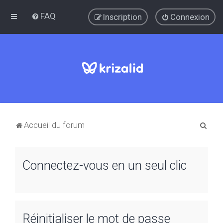
FAQ
Inscription
Connexion
R
Accueil du forum
e
c
Connectez-vous en un seul clic
h
e
r
c
Réinitialiser le mot de passe
h