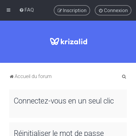
FAQ
Inscription
Connexion
R
Accueil du forum
e
c
Connectez-vous en un seul clic
h
e
r
c
Réinitialiser le mot de passe
h