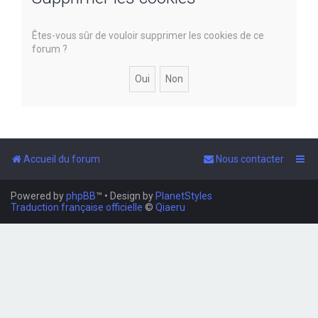
e
Êtes-vous sûr de vouloir supprimer les cookies de ce
r
forum ?
Accueil du forum
Nous contacter
Powered by
phpBB
™
• Design by
PlanetStyles
Traduction française officielle
©
Qiaeru