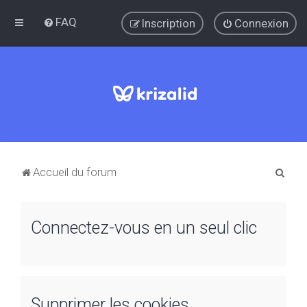
FAQ
Inscription
Connexion
R
Accueil du forum
e
c
Connectez-vous en un seul clic
h
e
r
c
Supprimer les cookies
h