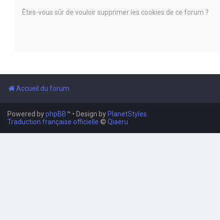
Êtes-vous sûr de vouloir supprimer les cookies de ce forum ?
Accueil du forum
Powered by
phpBB
™
• Design by
PlanetStyles
Traduction française officielle
©
Qiaeru