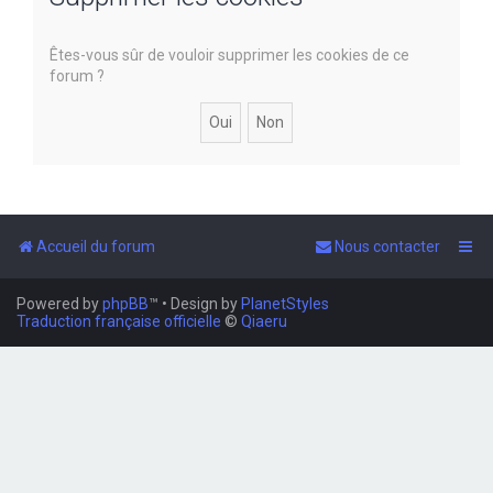
e
Êtes-vous sûr de vouloir supprimer les cookies de ce
r
forum ?
Accueil du forum
Nous contacter
Powered by
phpBB
™
• Design by
PlanetStyles
Traduction française officielle
©
Qiaeru