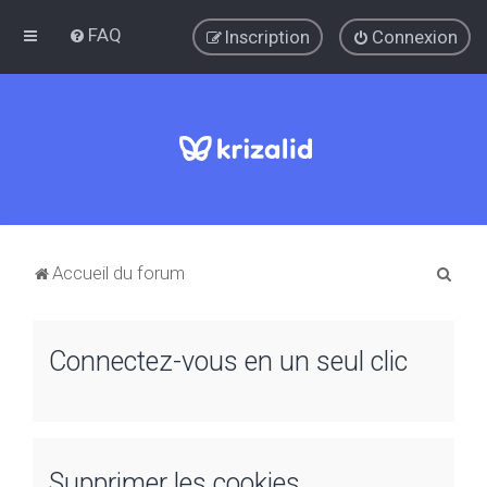
FAQ
Inscription
Connexion
R
Accueil du forum
e
c
Connectez-vous en un seul clic
h
e
r
c
Supprimer les cookies
h