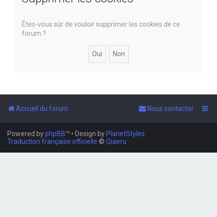
e
Êtes-vous sûr de vouloir supprimer les cookies de ce
r
forum ?
Accueil du forum
Nous contacter
Powered by
phpBB
™
• Design by
PlanetStyles
Traduction française officielle
©
Qiaeru