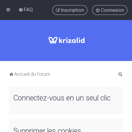
FAQ
Inscription
Connexion
R
Accueil du forum
e
c
Connectez-vous en un seul clic
h
e
r
c
Supprimer les cookies
h