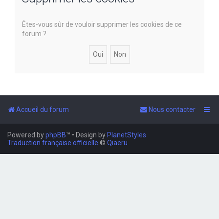
e
Êtes-vous sûr de vouloir supprimer les cookies de ce
r
forum ?
Accueil du forum
Nous contacter
Powered by
phpBB
™
• Design by
PlanetStyles
Traduction française officielle
©
Qiaeru