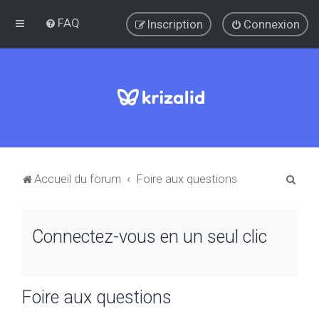
FAQ
Inscription
Connexion
R
Accueil du forum
Foire aux questions
e
c
Connectez-vous en un seul clic
h
e
r
Foire aux questions
c
h