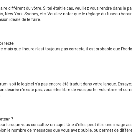
aire différent du vôtre. Si tel était le cas, veuillez vous rendre dans le p
s, New York, Sydney, etc. Veuillez noter que le réglage du fuseau horai
asion idéale de le faire.
orrecte !
e mais que l’heure n’est toujours pas correcte, il est probable que l’hor
forum, soit le logiciel n’a pas encore été traduit dans votre langue. Ess
ction désirée n’existe pas, vous êtes libre de vous porter volontaire et 
.
ateur ?
eur lorsque vous consultez un sujet. Une d’elles peut être une image as
selon le nombre de messages que vous avez publié, ou permet de différenc