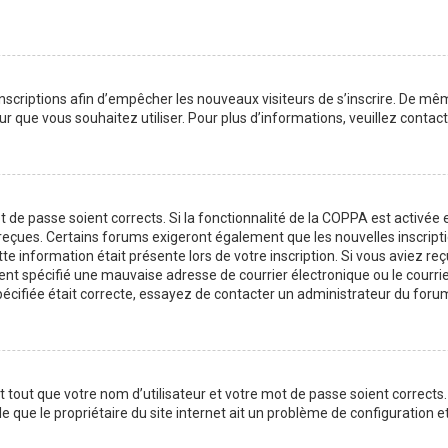
 inscriptions afin d’empêcher les nouveaux visiteurs de s’inscrire. De m
ateur que vous souhaitez utiliser. Pour plus d’informations, veuillez cont
ot de passe soient corrects. Si la fonctionnalité de la COPPA est activé
z reçues. Certains forums exigeront également que les nouvelles inscript
te information était présente lors de votre inscription. Si vous aviez reç
 spécifié une mauvaise adresse de courrier électronique ou le courrier é
pécifiée était correcte, essayez de contacter un administrateur du foru
tout que votre nom d’utilisateur et votre mot de passe soient corrects. 
 que le propriétaire du site internet ait un problème de configuration et q