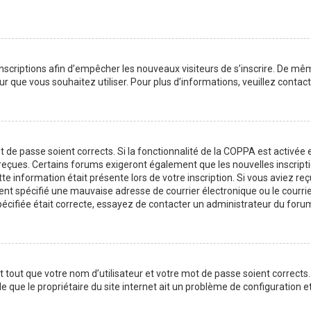
 inscriptions afin d’empêcher les nouveaux visiteurs de s’inscrire. De m
ateur que vous souhaitez utiliser. Pour plus d’informations, veuillez cont
ot de passe soient corrects. Si la fonctionnalité de la COPPA est activé
z reçues. Certains forums exigeront également que les nouvelles inscript
te information était présente lors de votre inscription. Si vous aviez reç
 spécifié une mauvaise adresse de courrier électronique ou le courrier é
pécifiée était correcte, essayez de contacter un administrateur du foru
tout que votre nom d’utilisateur et votre mot de passe soient corrects. 
 que le propriétaire du site internet ait un problème de configuration et q