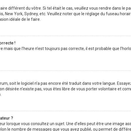
aire différent du vôtre. Si tel était le cas, veuillez vous rendre dans le p
s, New York, Sydney, etc. Veuillez noter que le réglage du fuseau horai
asion idéale de le faire.
orrecte !
e mais que l’heure n’est toujours pas correcte, il est probable que l’hor
forum, soit le logiciel n’a pas encore été traduit dans votre langue. Ess
ction désirée n’existe pas, vous êtes libre de vous porter volontaire et 
.
ateur ?
eur lorsque vous consultez un sujet. Une d’elles peut être une image as
selon le nombre de messages que vous avez publié, ou permet de différenc