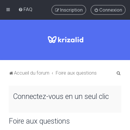
FAQ
Inscription
Connexion
R
Accueil du forum
Foire aux questions
e
c
Connectez-vous en un seul clic
h
e
r
Foire aux questions
c
h